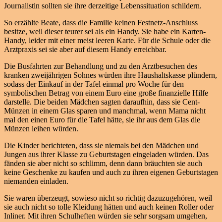
Journalistin sollten sie ihre derzeitige Lebenssituation schildern.
So erzählte Beate, dass die Familie keinen Festnetz-Anschluss
besitze, weil dieser teurer sei als ein Handy. Sie habe ein Karten-
Handy, leider mit einer meist leeren Karte. Für die Schule oder die
Arztpraxis sei sie aber auf diesem Handy erreichbar.
Die Busfahrten zur Behandlung und zu den Arztbesuchen des
kranken zweijährigen Sohnes würden ihre Haushaltskasse plündern,
sodass der Einkauf in der Tafel einmal pro Woche für den
symbolischen Betrag von einem Euro eine große finanzielle Hilfe
darstelle. Die beiden Mädchen sagten daraufhin, dass sie Cent-
Münzen in einem Glas sparen und manchmal, wenn Mama nicht
mal den einen Euro für die Tafel hätte, sie ihr aus dem Glas die
Münzen leihen würden.
Die Kinder berichteten, dass sie niemals bei den Mädchen und
Jungen aus ihrer Klasse zu Geburtstagen eingeladen würden. Das
fänden sie aber nicht so schlimm, denn dann bräuchten sie auch
keine Geschenke zu kaufen und auch zu ihren eigenen Geburtstagen
niemanden einladen.
Sie waren überzeugt, sowieso nicht so richtig dazuzugehören, weil
sie auch nicht so tolle Kleidung hätten und auch keinen Roller oder
Inliner. Mit ihren Schulheften würden sie sehr sorgsam umgehen,