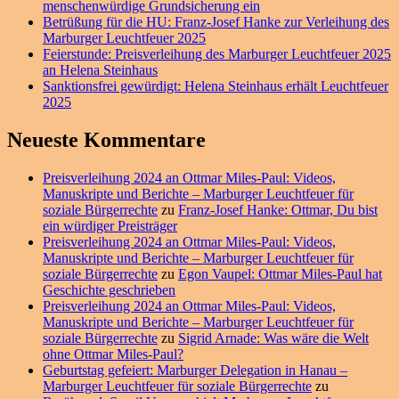
menschenwürdige Grundsicherung ein
Betrüßung für die HU: Franz-Josef Hanke zur Verleihung des
Marburger Leuchtfeuer 2025
Feierstunde: Preisverleihung des Marburger Leuchtfeuer 2025
an Helena Steinhaus
Sanktionsfrei gewürdigt: Helena Steinhaus erhält Leuchtfeuer
2025
Neueste Kommentare
Preisverleihung 2024 an Ottmar Miles-Paul: Videos,
Manuskripte und Berichte – Marburger Leuchtfeuer für
soziale Bürgerrechte
zu
Franz-Josef Hanke: Ottmar, Du bist
ein würdiger Preisträger
Preisverleihung 2024 an Ottmar Miles-Paul: Videos,
Manuskripte und Berichte – Marburger Leuchtfeuer für
soziale Bürgerrechte
zu
Egon Vaupel: Ottmar Miles-Paul hat
Geschichte geschrieben
Preisverleihung 2024 an Ottmar Miles-Paul: Videos,
Manuskripte und Berichte – Marburger Leuchtfeuer für
soziale Bürgerrechte
zu
Sigrid Arnade: Was wäre die Welt
ohne Ottmar Miles-Paul?
Geburtstag gefeiert: Marburger Delegation in Hanau –
Marburger Leuchtfeuer für soziale Bürgerrechte
zu