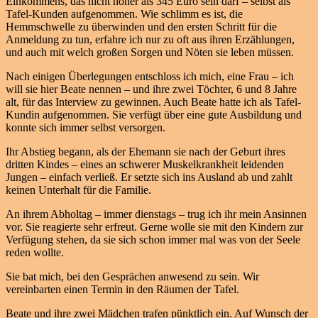
Einkommens, das nicht höher als 345 Euro sein darf – selbst als
Tafel-Kunden aufgenommen. Wie schlimm es ist, die
Hemmschwelle zu überwinden und den ersten Schritt für die
Anmeldung zu tun, erfahre ich nur zu oft aus ihren Erzählungen,
und auch mit welch großen Sorgen und Nöten sie leben müssen.
Nach einigen Überlegungen entschloss ich mich, eine Frau – ich
will sie hier Beate nennen – und ihre zwei Töchter, 6 und 8 Jahre
alt, für das Interview zu gewinnen. Auch Beate hatte ich als Tafel-
Kundin aufgenommen. Sie verfügt über eine gute Ausbildung und
konnte sich immer selbst versorgen.
Ihr Abstieg begann, als der Ehemann sie nach der Geburt ihres
dritten Kindes – eines an schwerer Muskelkrankheit leidenden
Jungen – einfach verließ. Er setzte sich ins Ausland ab und zahlt
keinen Unterhalt für die Familie.
An ihrem Abholtag – immer dienstags – trug ich ihr mein Ansinnen
vor. Sie reagierte sehr erfreut. Gerne wolle sie mit den Kindern zur
Verfügung stehen, da sie sich schon immer mal was von der Seele
reden wollte.
Sie bat mich, bei den Gesprächen anwesend zu sein. Wir
vereinbarten einen Termin in den Räumen der Tafel.
Beate und ihre zwei Mädchen trafen pünktlich ein. Auf Wunsch der