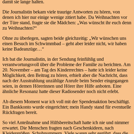
damit sie lange halten.
Die Journalistin bekam viele traurige Antworten zu hören, von
denen ich hier nur einige wenige zitiert habe. Da Weihnachten vor
der Türe stand, fragte sie die Mädchen: „Was wünscht ihr euch denn
zu Weihnachten?“
Ohne zu überlegen, sagten beide gleichzeitig: „Wir wünschen uns
einen Besuch im Schwimmbad – geht aber leider nicht, wir haben
keine Badeanzüge…“
Ich bat die Journalistin, in der Sendung feinfühlig und
verantwortungsvoll über die Probleme der Familie zu berichten. Am
20. November – am Tag des Kinderrechtes – hatte ich leider keine
Möglichkeit, den Beitrag zu hören, erhielt aber die Nachricht, dass
nach der Ausstrahlung unzählige Anrufe beim Sender eingegangen
seien, in demen Hörerinnen und Hörer ihre Hilfe anboten. Eine
ähnliche Resonanz hatte dieser Radiosender noch nicht erlebt.
Ab diesem Moment war ich voll mit der Spendenaktion beschäftigt.
Ein Bankkonto wurde eingerichtet; mein Handy stand für eventuelle
Rückfragen bereit.
So viel Anteilnahme und Hilfsbereitschaft hatte ich nie und nimmer
erwartet. Die Menschen fragten nach Geschenkideen, nach
Kleidergrößen, Schuhnummern. Viele waren sehr gerührt, dass die