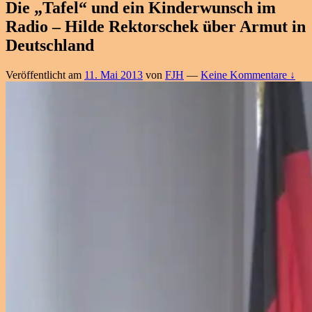
Die „Tafel“ und ein Kinderwunsch im
Radio – Hilde Rektorschek über Armut in
Deutschland
Veröffentlicht am
11. Mai 2013
von
FJH
—
Keine Kommentare ↓