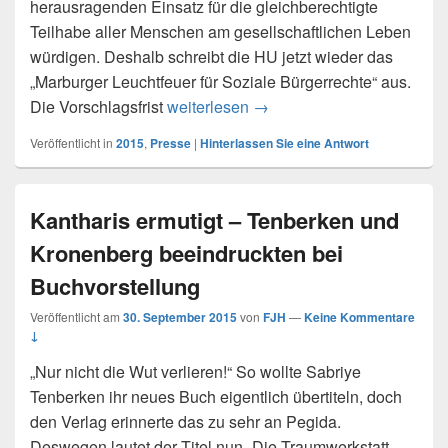
herausragenden Einsatz für die gleichberechtigte
Teilhabe aller Menschen am gesellschaftlichen Leben
würdigen. Deshalb schreibt die HU jetzt wieder das
„Marburger Leuchtfeuer für Soziale Bürgerrechte“ aus.
pm 10/14: Vorschlagsfrist 
Die Vorschlagsfrist
weiterlesen
→
Veröffentlicht in
2015
,
Presse
|
Hinterlassen Sie eine Antwort
Kantharis ermutigt – Tenberken und
Kronenberg beeindruckten bei
Buchvorstellung
Veröffentlicht am
30. September 2015
von
FJH
—
Keine Kommentare
↓
„Nur nicht die Wut verlieren!“ So wollte Sabriye
Tenberken ihr neues Buch eigentlich übertiteln, doch
den Verlag erinnerte das zu sehr an Pegida.
Deswegen lautet der Titel nun „Die Traumwerkstatt