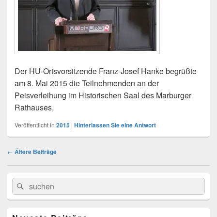
Der HU-Ortsvorsitzende Franz-Josef Hanke begrüßte
am 8. Mai 2015 die Teilnehmenden an der
Peisverleihung im Historischen Saal des Marburger
Rathauses.
Veröffentlicht in
2015
|
Hinterlassen Sie eine Antwort
Beitragsnavigation
←
Ältere Beiträge
Primärer
Search
Suche
Seitenleisten
for:
Widget-
Bereich