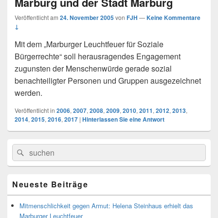
Marburg und der Stadt Marburg
Veröffentlicht am
24. November 2005
von
FJH
—
Keine Kommentare
↓
Mit dem „Marburger Leuchtfeuer für Soziale
Bürgerrechte“ soll herausragendes Engagement
zugunsten der Menschenwürde gerade sozial
benachteiligter Personen und Gruppen ausgezeichnet
werden.
Veröffentlicht in
2006
,
2007
,
2008
,
2009
,
2010
,
2011
,
2012
,
2013
,
2014
,
2015
,
2016
,
2017
|
Hinterlassen Sie eine Antwort
Primärer
Search
Suche
Seitenleisten
for:
Widget-
Bereich
Neueste Beiträge
Mitmenschlichkeit gegen Armut: Helena Steinhaus erhielt das
Marburger Leuchtfeuer