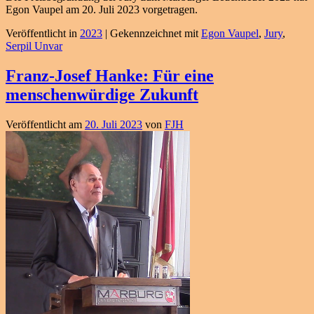
Egon Vaupel am 20. Juli 2023 vorgetragen.
Veröffentlicht in
2023
|
Gekennzeichnet mit
Egon Vaupel
,
Jury
,
Serpil Unvar
Franz-Josef Hanke: Für eine
menschenwürdige Zukunft
Veröffentlicht am
20. Juli 2023
von
FJH