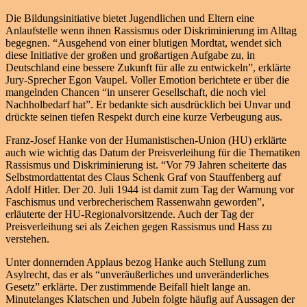
Die Bildungsinitiative bietet Jugendlichen und Eltern eine
Anlaufstelle wenn ihnen Rassismus oder Diskriminierung im Alltag
begegnen. “Ausgehend von einer blutigen Mordtat, wendet sich
diese Initiative der großen und großartigen Aufgabe zu, in
Deutschland eine bessere Zukunft für alle zu entwickeln”, erklärte
Jury-Sprecher Egon Vaupel. Voller Emotion berichtete er über die
mangelnden Chancen “in unserer Gesellschaft, die noch viel
Nachholbedarf hat”. Er bedankte sich ausdrücklich bei Unvar und
drückte seinen tiefen Respekt durch eine kurze Verbeugung aus.
Franz-Josef Hanke von der Humanistischen-Union (HU) erklärte
auch wie wichtig das Datum der Preisverleihung für die Thematiken
Rassismus und Diskriminierung ist. “Vor 79 Jahren scheiterte das
Selbstmordattentat des Claus Schenk Graf von Stauffenberg auf
Adolf Hitler. Der 20. Juli 1944 ist damit zum Tag der Warnung vor
Faschismus und verbrecherischem Rassenwahn geworden”,
erläuterte der HU-Regionalvorsitzende. Auch der Tag der
Preisverleihung sei als Zeichen gegen Rassismus und Hass zu
verstehen.
Unter donnernden Applaus bezog Hanke auch Stellung zum
Asylrecht, das er als “unveräußerliches und unveränderliches
Gesetz” erklärte. Der zustimmende Beifall hielt lange an.
Minutelanges Klatschen und Jubeln folgte häufig auf Aussagen der