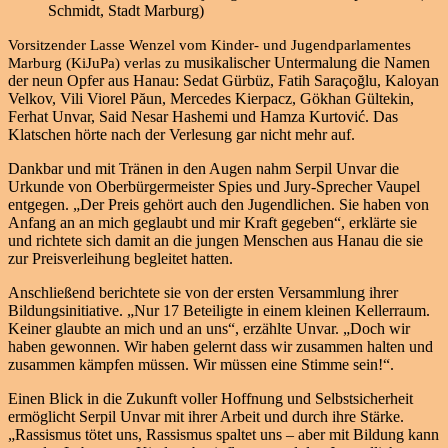
Schmidt, Stadt Marburg)
Vorsitzender Lasse Wenzel vom Kinder- und Jugendparlamentes
musikalischer Untermalung die Namen
Marburg (KiJuPa) verlas zu
der neun Opfer aus Hanau: Sedat Gürbüz, Fatih Saraçoğlu, Kaloyan
Velkov, Vili Viorel Păun, Mercedes Kierpacz, Gökhan Gültekin,
Ferhat Unvar, Said Nesar Hashemi und Hamza Kurtović. Das
Klatschen hörte nach der Verlesung gar nicht mehr auf.
Dankbar und mit Tränen in den Augen nahm Serpil Unvar die
Urkunde von Oberbürgermeister Spies und Jury-Sprecher Vaupel
entgegen. „Der Preis gehört auch den Jugendlichen. Sie haben von
Anfang an an mich geglaubt und mir Kraft gegeben“, erklärte sie
und richtete sich damit an die jungen Menschen aus Hanau die sie
zur Preisverleihung begleitet hatten.
Anschließend berichtete sie von der ersten Versammlung ihrer
Bildungsinitiative. „Nur 17 Beteiligte in einem kleinen Kellerraum.
Keiner glaubte an mich und an uns“, erzählte Unvar. „Doch wir
haben gewonnen. Wir haben gelernt dass wir zusammen halten und
zusammen kämpfen müssen. Wir müssen eine Stimme sein!“.
Einen Blick in die Zukunft voller Hoffnung und Selbstsicherheit
ermöglicht Serpil Unvar mit ihrer Arbeit und durch ihre Stärke.
„Rassismus tötet uns, Rassismus spaltet uns – aber mit Bildung kann