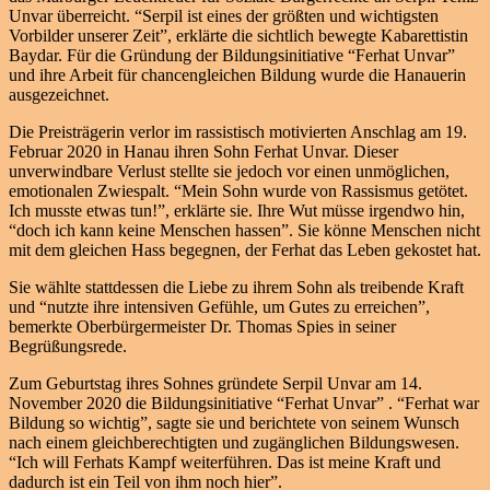
Unvar überreicht. “Serpil ist eines der größten und wichtigsten
Vorbilder unserer Zeit”, erklärte die sichtlich bewegte Kabarettistin
Baydar. Für die Gründung der Bildungsinitiative “Ferhat Unvar”
und ihre Arbeit für chancengleichen Bildung wurde die Hanauerin
ausgezeichnet.
Die Preisträgerin verlor im rassistisch motivierten Anschlag am 19.
Februar 2020 in Hanau ihren Sohn Ferhat Unvar. Dieser
unverwindbare Verlust stellte sie jedoch vor einen unmöglichen,
emotionalen Zwiespalt. “Mein Sohn wurde von Rassismus getötet.
Ich musste etwas tun!”, erklärte sie. Ihre Wut müsse irgendwo hin,
“doch ich kann keine Menschen hassen”. Sie könne Menschen nicht
mit dem gleichen Hass begegnen, der Ferhat das Leben gekostet hat.
Sie wählte stattdessen die Liebe zu ihrem Sohn als treibende Kraft
und “nutzte ihre intensiven Gefühle, um Gutes zu erreichen”,
bemerkte Oberbürgermeister Dr. Thomas Spies in seiner
Begrüßungsrede.
Zum Geburtstag ihres Sohnes gründete Serpil Unvar am 14.
November 2020 die Bildungsinitiative “Ferhat Unvar” . “Ferhat war
Bildung so wichtig”, sagte sie und berichtete von seinem Wunsch
nach einem gleichberechtigten und zugänglichen Bildungswesen.
“Ich will Ferhats Kampf weiterführen. Das ist meine Kraft und
dadurch ist ein Teil von ihm noch hier”.