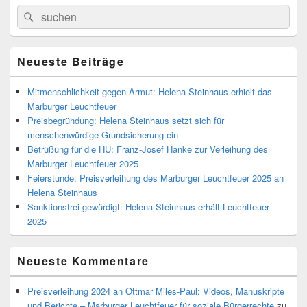
Primärer
Search
Suche
Seitenleisten
for:
Widget-
Bereich
Neueste Beiträge
Mitmenschlichkeit gegen Armut: Helena Steinhaus erhielt das
Marburger Leuchtfeuer
Preisbegründung: Helena Steinhaus setzt sich für
menschenwürdige Grundsicherung ein
Betrüßung für die HU: Franz-Josef Hanke zur Verleihung des
Marburger Leuchtfeuer 2025
Feierstunde: Preisverleihung des Marburger Leuchtfeuer 2025 an
Helena Steinhaus
Sanktionsfrei gewürdigt: Helena Steinhaus erhält Leuchtfeuer
2025
Neueste Kommentare
Preisverleihung 2024 an Ottmar Miles-Paul: Videos, Manuskripte
und Berichte – Marburger Leuchtfeuer für soziale Bürgerrechte
zu