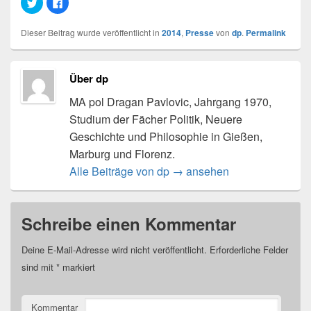
K
K
l
l
i
i
c
c
Dieser Beitrag wurde veröffentlicht in
2014
,
Presse
von
dp
.
Permalink
k
k
,
,
u
u
m
m
ü
a
b
u
Über dp
e
f
r
F
MA pol Dragan Pavlovic, Jahrgang 1970,
T
a
w
c
i
e
Studium der Fächer Politik, Neuere
t
b
t
o
Geschichte und Philosophie in Gießen,
e
o
r
k
Marburg und Florenz.
z
z
u
u
Alle Beiträge von dp
→
ansehen
t
t
e
e
i
i
l
l
e
e
n
n
Schreibe einen Kommentar
(
(
W
W
i
i
Deine E-Mail-Adresse wird nicht veröffentlicht.
Erforderliche Felder
r
r
d
d
sind mit
*
markiert
i
i
n
n
n
n
e
e
u
u
Kommentar
e
e