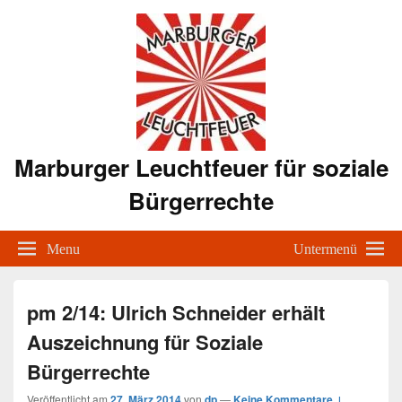
Marburger Leuchtfeuer für soziale
Bürgerrechte
Menu
Untermenü
pm 2/14: Ulrich Schneider erhält
Auszeichnung für Soziale
Bürgerrechte
Veröffentlicht am
27. März 2014
von
dp
—
Keine Kommentare ↓