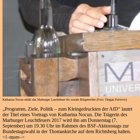
Katharina Nocun erhält das Marburger Leuchtfeuer für soziale Bürgerrechte (Foto: Dragan Pavlovic)
„Programm, Ziele, Politik – zum Kleingedruckten der AfD“ lautet
der Titel eines Vortrags von Katharina Nocun. Die Trägerin des
Marburger Leuchtfeuers 2017 wird ihn am Donnerstag (7.
September) um 19.30 Uhr im Rahmen des BSF-Aktionstags zur
Bundestagswahl in der Thomaskirche auf dem Richtsberg halten.
<!–more–>