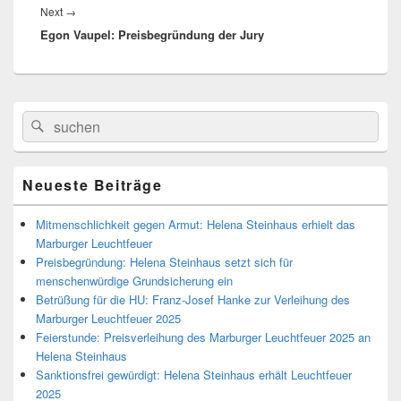
Next
→
Next
Egon Vaupel: Preisbegründung der Jury
post:
Primärer
Search
Suche
Seitenleisten
for:
Widget-
Bereich
Neueste Beiträge
Mitmenschlichkeit gegen Armut: Helena Steinhaus erhielt das
Marburger Leuchtfeuer
Preisbegründung: Helena Steinhaus setzt sich für
menschenwürdige Grundsicherung ein
Betrüßung für die HU: Franz-Josef Hanke zur Verleihung des
Marburger Leuchtfeuer 2025
Feierstunde: Preisverleihung des Marburger Leuchtfeuer 2025 an
Helena Steinhaus
Sanktionsfrei gewürdigt: Helena Steinhaus erhält Leuchtfeuer
2025