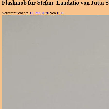
Flashmob für Stefan: Laudatio von Jutta
Veröffentlicht am
11. Juli 2020
von
FJH