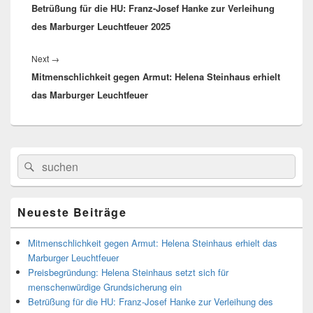
Betrüßung für die HU: Franz-Josef Hanke zur Verleihung
post:
des Marburger Leuchtfeuer 2025
Next
→
Next
Mitmenschlichkeit gegen Armut: Helena Steinhaus erhielt
post:
das Marburger Leuchtfeuer
Primärer
Search
Suche
Seitenleisten
for:
Widget-
Bereich
Neueste Beiträge
Mitmenschlichkeit gegen Armut: Helena Steinhaus erhielt das
Marburger Leuchtfeuer
Preisbegründung: Helena Steinhaus setzt sich für
menschenwürdige Grundsicherung ein
Betrüßung für die HU: Franz-Josef Hanke zur Verleihung des