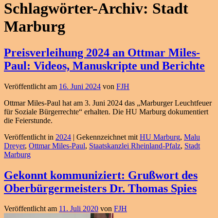
Schlagwörter-Archiv:
Stadt
Marburg
Preisverleihung 2024 an Ottmar Miles-
Paul: Videos, Manuskripte und Berichte
Veröffentlicht am
16. Juni 2024
von
FJH
Ottmar Miles-Paul hat am 3. Juni 2024 das „Marburger Leuchtfeuer
für Soziale Bürgerrechte“ erhalten. Die HU Marburg dokumentiert
die Feierstunde.
Veröffentlicht in
2024
|
Gekennzeichnet mit
HU Marburg
,
Malu
Dreyer
,
Ottmar Miles-Paul
,
Staatskanzlei Rheinland-Pfalz
,
Stadt
Marburg
Gekonnt kommuniziert: Grußwort des
Oberbürgermeisters Dr. Thomas Spies
Veröffentlicht am
11. Juli 2020
von
FJH