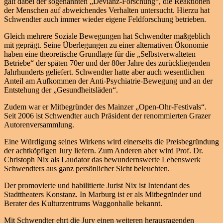
galt dabei der sogenannten „Devianz-Forschung“, die Reaktionen
der Menschen auf abweichendes Verhalten untersucht. Hierzu hat
Schwendter auch immer wieder eigene Feldforschung betrieben.
Gleich mehrere Soziale Bewegungen hat Schwendter maßgeblich
mit geprägt. Seine Überlegungen zu einer alternativen Ökonomie
haben eine theoretische Grundlage für die „Selbstverwalteten
Betriebe“ der späten 70er und der 80er Jahre des zurückliegenden
Jahrhunderts geliefert. Schwendter hatte aber auch wesentlichen
Anteil am Aufkommen der Anti-Psychiatrie-Bewegung und an der
Entstehung der „Gesundheitsläden“.
Zudem war er Mitbegründer des Mainzer „Open-Ohr-Festivals“.
Seit 2006 ist Schwendter auch Präsident der renommierten Grazer
Autorenversammlung.
Eine Würdigung seines Wirkens wird einerseits die Preisbegründung
der achtköpfigen Jury liefern. Zum Anderen aber wird Prof. Dr.
Christoph Nix als Laudator das bewundernswerte Lebenswerk
Schwendters aus ganz persönlicher Sicht beleuchten.
Der promovierte und habilitierte Jurist Nix ist Intendant des
Stadttheaters Konstanz. In Marburg ist er als Mitbegründer und
Berater des Kulturzentrums Waggonhalle bekannt.
Mit Schwendter ehrt die Jury einen weiteren herausragenden