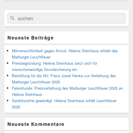
Primärer
Search
Suche
Seitenleisten
for:
Widget-
Bereich
Neueste Beiträge
Mitmenschlichkeit gegen Armut: Helena Steinhaus erhielt das
Marburger Leuchtfeuer
Preisbegründung: Helena Steinhaus setzt sich für
menschenwürdige Grundsicherung ein
Betrüßung für die HU: Franz-Josef Hanke zur Verleihung des
Marburger Leuchtfeuer 2025
Feierstunde: Preisverleihung des Marburger Leuchtfeuer 2025 an
Helena Steinhaus
Sanktionsfrei gewürdigt: Helena Steinhaus erhält Leuchtfeuer
2025
Neueste Kommentare