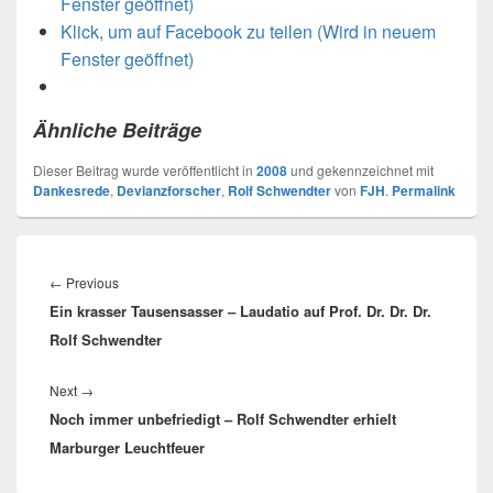
Fenster geöffnet)
Klick, um auf Facebook zu teilen (Wird in neuem
Fenster geöffnet)
Ähnliche Beiträge
Dieser Beitrag wurde veröffentlicht in
2008
und gekennzeichnet mit
Dankesrede
,
Devianzforscher
,
Rolf Schwendter
von
FJH
.
Permalink
Beitragsnavigation
←
Previous
Previous
Ein krasser Tausensasser – Laudatio auf Prof. Dr. Dr. Dr.
post:
Rolf Schwendter
Next
→
Next
Noch immer unbefriedigt – Rolf Schwendter erhielt
post:
Marburger Leuchtfeuer