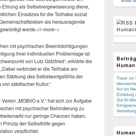
erhielt 
e Ehrung als Selbstvergewisserung diene,
lichen Einsatzes für die Teilhabe sozial
 Gemeinschaftsleben als herausragende
t gewürdigt werde.<!–more–>
Humani
schen mit psychischen Beeinträchtigungen
igung ihrer individuellen Problemlage ist
Beiträ
chwerpunkt von Lutz Götzfried“, erklärte die
Humani
. „Dabei verbindet er die Teilhabe am
en Stärkung des Selbstwertgefühls der
Trauer um 
von städtischer Kultur.“
überrasche
Auf ein Ne
Einladung
Gut 60 Men
 Verein „MOBilO e.V.“ hat sich zur Aufgabe
Erfolgreic
enschen mit psychischer Behinderung zu
Vertreibun
Arbeitsmarkt nur geringe Chancen haben.
m Prinzip der Selbsthilfe gegen
lation verpflichtet.
Humani