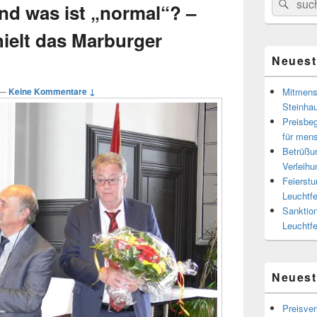
Suc
Seitenleiste
nd was ist „normal“? –
for:
Widget-
Bereich
hielt das Marburger
Neuest
—
Keine Kommentare ↓
Mitmens
Steinhau
Preisbeg
für men
Betrüßun
Verleihu
Feierstu
Leuchtf
Sanktion
Leuchtf
Neues
Preisver