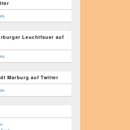
tter
ets
rburger Leuchtfeuer auf
ets
adt Marburg auf Twitter
ets
en