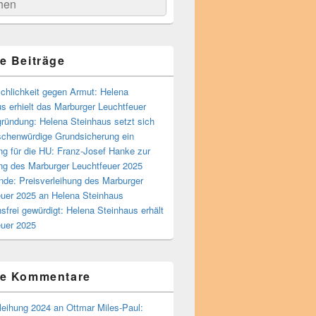
he
n
e Beiträge
chlichkeit gegen Armut: Helena
s erhielt das Marburger Leuchtfeuer
ründung: Helena Steinhaus setzt sich
schenwürdige Grundsicherung ein
g für die HU: Franz-Josef Hanke zur
ng des Marburger Leuchtfeuer 2025
nde: Preisverleihung des Marburger
euer 2025 an Helena Steinhaus
sfrei gewürdigt: Helena Steinhaus erhält
euer 2025
te Kommentare
leihung 2024 an Ottmar Miles-Paul: