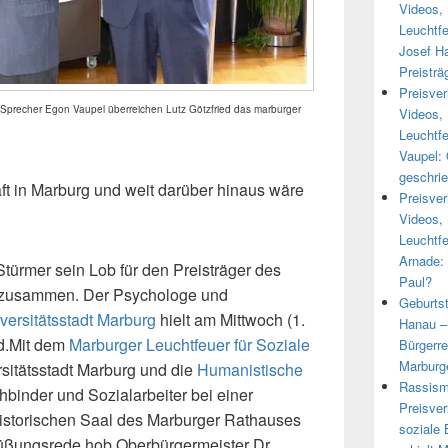
Videos, 
Leuchtfe
Josef Ha
Preisträ
Preisver
-Sprecher Egon Vaupel überreichen Lutz Götzfried das marburger
Videos, 
Leuchtfe
Vaupel: 
geschri
aft in Marburg und weit darüber hinaus wäre
Preisver
Videos, 
Leuchtfe
Arnade:
Stürmer sein Lob für den Preisträger des
Paul?
 zusammen. Der Psychologe und
Geburtst
versitätsstadt Marburg
hielt am Mittwoch (1.
Hanau – 
ed.Mit dem
Marburger Leuchtfeuer für Soziale
Bürgerr
Marburg
sitätsstadt Marburg und die
Humanistische
Rassism
binder und Sozialarbeiter bei einer
Preisver
istorischen Saal des Marburger Rathauses
soziale 
rüßungsrede hob Oberbürgermeister Dr.