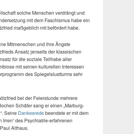
llschaft solche Menschen verdrängt und
andersetzung mit dem Faschismus habe ein
zfried maßgeblich mit befördert habe.
seine Mitmenschen und ihre Ängste
frieds Ansatz jenseits der klassischen
nsatz für die soziale Teilhabe aller
iose mit seinen kulturellen Interessen
turprogramm des Spiegelslustturms sehr
Götzfried bei der Feierstunde mehrere
Jochen Schäfer sang er einen „Marburg-
g“. Seine
Dankesrede
beendete er mit dem
 Irren“ des Psychiatrie-erfahrenen
Paul Althaus.