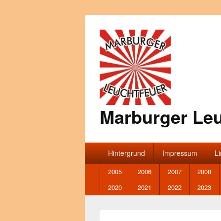
Marburger Leu
Hauptmenü
Hintergrund
Impressum
L
Secondary
2005
2006
2007
2008
menu
2020
2021
2022
2023