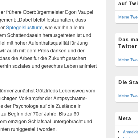
auf Twi
der frühere Oberbürgermeister Egon Vaupel
Meine Twe
ement: „Dabei bleibt festzuhalten, dass
der
Spiegelslustturm
, wie wir ihn alle im
m Schattendasein herausgetreten ist und
Das ma
el mit hoher Aufenthaltsqualität für Jung
Twitter
wir auch mit dem Preis danken und der
ass die Arbeit für die Zukunft gesichert
Meine Twe
terhin soziales und gerechtes Leben animiert
Die St
 Stürmer zunächst Götzfrieds Lebensweg vom
Meine Twe
ichtigen Vorkämpfer der Antipsychiatrie-
 der Psychologe auf die Zustände in
 zu Beginn der 70er Jahre. Bis zu 60
Meta
em einzigen Schlafsaal untergebracht und
ten ruhiggestellt worden.
Anmeld