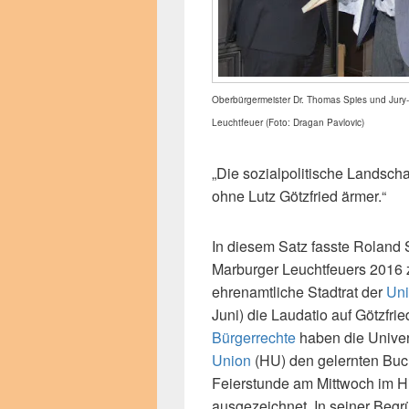
Oberbürgermeister Dr. Thomas Spies und Jury
Leuchtfeuer (Foto: Dragan Pavlovic)
„Die sozialpolitische Landsch
ohne Lutz Götzfried ärmer.“
In diesem Satz fasste Roland 
Marburger Leuchtfeuers 2016
ehrenamtliche Stadtrat der
Uni
Juni) die Laudatio auf Götzfri
Bürgerrechte
haben die Univer
Union
(HU) den gelernten Buch
Feierstunde am Mittwoch im H
ausgezeichnet. In seiner Beg