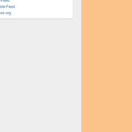
s-Feed
tar-Feed
ss.org