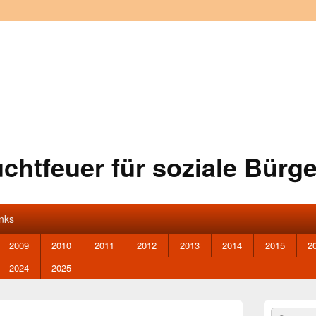
chtfeuer für soziale Bürge
inks
2009
2010
2011
2012
2013
2014
2015
2
2024
2025
Primärer
Search