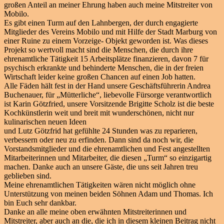
großen Anteil an meiner Ehrung haben auch meine Mitstreiter von
Mobilo.
Es gibt einen Turm auf den Lahnbergen, der durch engagierte
Mitglieder des Vereins Mobilo und mit Hilfe der Stadt Marburg von
einer Ruine zu einem Vorzeige- Objekt geworden ist. Was dieses
Projekt so wertvoll macht sind die Menschen, die durch ihre
ehrenamtliche Tätigkeit 15 Arbeitsplätze finanzieren, davon 7 für
psychisch erkrankte und behinderte Menschen, die in der freien
Wirtschaft leider keine großen Chancen auf einen Job hatten.
Alle Fäden hält fest in der Hand unsere Geschäftsführerin Andrea
Buchenauer, für „Mütterliche“, liebevolle Fürsorge verantwortlich
ist Karin Götzfried, unsere Vorsitzende Brigitte Scholz ist die beste
Kochkünstlerin weit und breit mit wunderschönen, nicht nur
kulinarischen neuen Ideen
und Lutz Götzfrid hat gefühlte 24 Stunden was zu reparieren,
verbessern oder neu zu erfinden. Dann sind da noch wir, die
Vorstandsmitglieder und die ehrenamtlichen und Fest angestellten
Mitarbeiterinnen und Mitarbeiter, die diesen „Turm“ so einzigartig
machen. Danke auch an unsere Gäste, die uns seit Jahren treu
geblieben sind.
Meine ehrenamtlichen Tätigkeiten wären nicht möglich ohne
Unterstützung von meinen beiden Söhnen Adam und Thomas. Ich
bin Euch sehr dankbar.
Danke an alle meine oben erwähnten Mitstreiterinnen und
Mitstreiter, aber auch an die, die ich in diesem kleinen Beitrag nicht