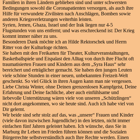
Familien in ihren Ländern geblieben sind und unter schwersten
Bedingungen sowohl die Coronapatienten versorgen, als auch ihre
Hilfe für verwundete Zivilisten nach Anschlägen, Bomben sowie
anderen Kriegsverletzungen weiterhin leisten.
Syrien, Jemen, Ghaza, Israel und der Irak liegen nur 4-5
Flugstunden von uns entfernt; und was erschreckend ist: Der Krieg
kommt immer näher zu uns.
Besonderen Dank möchte ich an Hilde Rektorschek und Herrn
Ritter von der Kulturloge richten.
Sie haben mit den Freikarten für Theater, Kulturveranstaltungen,
Basketballspiele und Eispalast den Alltag von durch ihre Flucht oft
traumatisierten Frauen und Kindern aus dem „Syra Haus“ sehr
bereichert und erträglicher gemacht. Sie haben den jungen Leuten
viele schöne Stunden in einer neuen, unbekannten Freizeit-Welt
geschenkt. So viel Glück in ihren Augen kann man nie vergessen.
Liebe Christa Winter, ohne Deinen grenzenlosen Kampfgeist, Deine
Erfahrung und Deine fachliche, aber auch einfühlsame und
liebevolle Unterstützung wären viele von unseren „Schützlingen“
nicht dort angekommen, wo sie heute sind. Auch ich habe viel von
Dir gelernt.
Wir beide sind sehr stolz auf das, was „unsere“ Frauen und Kinder
(viele davon inzwischen Jugendliche) in den letzten, nicht immer
einfachen fünf Jahren geleistet haben. Ich wünsche, dass Sie in
Marburg ihr Leben im Frieden führen können und die Sozialen
Bürgerrechte selbstverständlich auch Ihre Rechte werden. Einen