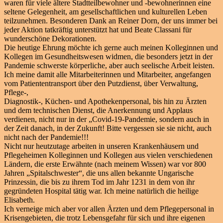
waren für viele ältere Stadtteilbewohner und -bewohnerinnen eine
seltene Gelegenheit, am gesellschaftlichen und kulturellen Leben
teilzunehmen. Besonderen Dank an Reiner Dorn, der uns immer bei
jeder Aktion tatkräftig unterstützt hat und Beate Classani für
wunderschöne Dekorationen.
Die heutige Ehrung möchte ich gerne auch meinen Kolleginnen und
Kollegen im Gesundheitswesen widmen, die besonders jetzt in der
Pandemie schwerste körperliche, aber auch seelische Arbeit leisten.
Ich meine damit alle Mitarbeiterinnen und Mitarbeiter, angefangen
vom Patiententransport über den Putzdienst, über Verwaltung,
Pflege-,
Diagnostik-, Küchen- und Apothekenpersonal, bis hin zu Ärzten
und dem technischen Dienst, die Anerkennung und Applaus
verdienen, nicht nur in der „Covid-19-Pandemie, sondern auch in
der Zeit danach, in der Zukunft! Bitte vergessen sie sie nicht, auch
nicht nach der Pandemie!!!
Nicht nur heutzutage arbeiten in unseren Krankenhäusern und
Pflegeheimen Kolleginnen und Kollegen aus vielen verschiedenen
Ländern, die erste Erwähnte (nach meinem Wissen) war vor 800
Jahren „Spitalschwester“, die uns allen bekannte Ungarische
Prinzessin, die bis zu ihrem Tod im Jahr 1231 in dem von ihr
gegründeten Hospital tätig war. Ich meine natürlich die heilige
Elisabeth.
Ich verneige mich aber vor allen Ärzten und dem Pflegepersonal in
Krisengebieten, die trotz Lebensgefahr für sich und ihre eigenen