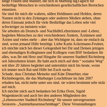
tätige Frauen und Männer, die sich in Marburg tagTäglich für
bedürftige Menschen in verschiedenen gesellschaftlichen Bereichen
einsetzen.
Sie sind für mich die wahren, stillen Heldinnen und Helden, deren
Namen nicht in den Zeitungen oder anderen Medien stehen, ohne
deren Einnsatz jedoch für viele Bedürftige das Leben sehr viel
schwieriger zu meistern wäre.
Sie arbeiten als Deutsch- und NachhilfeLehrerinnen und -Lehrer,
begleiten Menschen zu den verschiedenen Ämtern, Ärztinnen und
Ärzten und vieles mehr – aber das Wichtigste ist, dass sie einfach da
sind, wenn jemand Hilfe benötigt. Liebe Karin Ackermann-Feulner,
ich möchte mich bei dieser Gelegenheit bei Dir und Deinen jetzigen
und ehemaligen Kolleginnen und Kollegen vom BSF bedanken für
alles, was Ihr mit Herz und Hingabe für unseren Stadtteil Richtsberg
seit Jahrzehnten leistet. Ihr habt auch mich auf dem “ sozialen Weg“
seit über 20 Jahren begleitet und unterstützt mich bis heute, wenn
ich immer noch Rat und Hilfe bei Euch suche.
Schade, dass Christian Meineke und Käte Dinnebier, eine
Richtsbergerin, die das Marburger Leuchtfeuer im Jahr 2007
erhalten hat, nicht mehr unter uns sind. sie wären bestimmt sehr stolz
auf mich.
Ich möchte mich auch bedanken bei Erika Dorn, Sigrid
Wagenknecht und auch bei den anderen Mitgliedern des
„Lebenswerter Stadtteil Richtsberg“ für unsere unvergessenen
Senioren- „Sammeltassennachmittage“. Diese Veranstaltungen