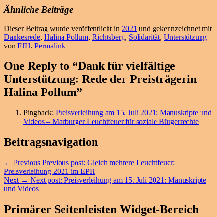
Ähnliche Beiträge
Dieser Beitrag wurde veröffentlicht in
2021
und gekennzeichnet mit
Dankesrede
,
Halina Pollum
,
Richtsberg
,
Solidarität
,
Unterstützung
von
FJH
.
Permalink
One Reply to “Dank für vielfältige
Unterstützung: Rede der Preisträgerin
Halina Pollum”
Pingback:
Preisverleihung am 15. Juli 2021: Manuskripte und
Videos – Marburger Leuchtfeuer für soziale Bürgerrechte
Beitragsnavigation
←
Previous
Previous post:
Gleich mehrere Leuchtfeuer:
Preisverleihung 2021 im EPH
Next
→
Next post:
Preisverleihung am 15. Juli 2021: Manuskripte
und Videos
Primärer Seitenleisten Widget-Bereich