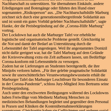
Nachbarschaft zu unterstützen. Sie übernahmen Einkäufe, andere
Erledigungen und Botengänge oder führten den Hund einer
sogenannten „Risikoperson“ aus. „Die Nachbarschaftshilfe Marburg
zeichnet sich durch eine generationenübergreifende Solidarität aus
und ist somit ein gutes Vorbild gelebter Nachbarschaftshilfe“, sagte
Hanke, der die Preisbegründung auf die „Corona-Hilfe Marburg“
vortrug.
Der Lockdown hat auch die Marburger Tafel vor erhebliche
logistische und organisatorische Probleme gestellt. Gleichzeitig ist
die Not und damit der Bedarf an Unterstützung durch die
Lebensmittel der Tafel angestiegen. Weil ihr angestammtes Domizil
nicht dafür geeignet war, hat die Tafel Marburg auf dem Gelände
der Kreisverwaltung extra ein Zelt aufbauen lassen, um Bedürftige
Corona-konform mit Lebensmitteln zu versorgen.
Zudem hat sie Lieferungen an Studenten bereitgestellt, die ihre
Minijobs verloren haben. „Für ihre gelebte pragmatische Solidarität
sowie ihr unerschütterliches Verantwortungsbewusstsein erhält die
Marburger Tafel das Marburger Leuchtfeuer für besonderen Einsatz
in der Corona-Pandemie“, schloss Jury-Mitglied Jens Bertrams seine
Preisbegründung.
Auch unter den erschwerten Bedingungen während des Lockdowns
haben Freiwillige vom Medinetz Marburg Menschen zu
medizinischen Behandlungen begleitet und gegenüber dem Personal
in Praxen und Kliniken die Kostenübernahmeerklärungen
vorgetragen. Gleichzeitig haben sie Geflüchteten und anderen sozial