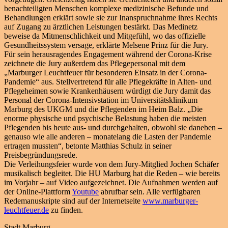
benachteiligten Menschen komplexe medizinische Befunde und
Behandlungen erklärt sowie sie zur Inanspruchnahme ihres Rechts
auf Zugang zu ärztlichen Leistungen bestärkt. Das Medinetz
beweise da Mitmenschlichkeit und Mitgefühl, wo das offizielle
Gesundheitssystem versage, erklärte Melsene Prinz für die Jury.
Für sein herausragendes Engagement während der Corona-Krise
zeichnete die Jury außerdem das Pflegepersonal mit dem
„Marburger Leuchtfeuer für besonderen Einsatz in der Corona-
Pandemie“ aus. Stellvertretend für alle Pflegekräfte in Alten- und
Pflegeheimen sowie Krankenhäusern würdigt die Jury damit das
Personal der Corona-Intensivstation im Universitätsklinikum
Marburg des UKGM und die Pflegenden im Heim Balz. „Die
enorme physische und psychische Belastung haben die meisten
Pflegenden bis heute aus- und durchgehalten, obwohl sie daneben –
genauso wie alle anderen – monatelang die Lasten der Pandemie
ertragen mussten“, betonte Matthias Schulz in seiner
Preisbegründungsrede.
Die Verleihungsfeier wurde von dem Jury-Mitglied Jochen Schäfer
musikalisch begleitet. Die HU Marburg hat die Reden – wie bereits
im Vorjahr – auf Video aufgezeichnet. Die Aufnahmen werden auf
der Online-Plattform
Youtube
abrufbar sein. Alle verfügbaren
Redemanuskripte sind auf der Internetseite
www.marburger-
leuchtfeuer.de
zu finden.
Stadt Marburg