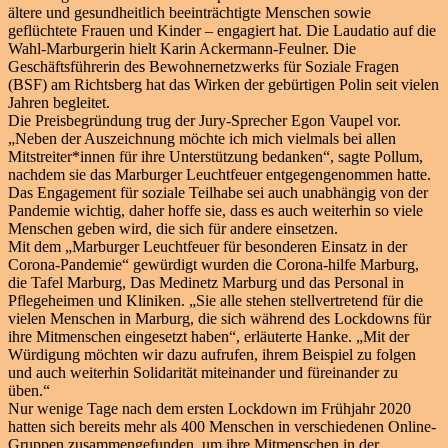
ältere und gesundheitlich beeinträchtigte Menschen sowie
geflüchtete Frauen und Kinder – engagiert hat. Die Laudatio auf die
Wahl-Marburgerin hielt Karin Ackermann-Feulner. Die
Geschäftsführerin des Bewohnernetzwerks für Soziale Fragen
(BSF) am Richtsberg hat das Wirken der gebürtigen Polin seit vielen
Jahren begleitet.
Die Preisbegründung trug der Jury-Sprecher Egon Vaupel vor.
„Neben der Auszeichnung möchte ich mich vielmals bei allen
Mitstreiter*innen für ihre Unterstützung bedanken“, sagte Pollum,
nachdem sie das Marburger Leuchtfeuer entgegengenommen hatte.
Das Engagement für soziale Teilhabe sei auch unabhängig von der
Pandemie wichtig, daher hoffe sie, dass es auch weiterhin so viele
Menschen geben wird, die sich für andere einsetzen.
Mit dem „Marburger Leuchtfeuer für besonderen Einsatz in der
Corona-Pandemie“ gewürdigt wurden die Corona-hilfe Marburg,
die Tafel Marburg, Das Medinetz Marburg und das Personal in
Pflegeheimen und Kliniken. „Sie alle stehen stellvertretend für die
vielen Menschen in Marburg, die sich während des Lockdowns für
ihre Mitmenschen eingesetzt haben“, erläuterte Hanke. „Mit der
Würdigung möchten wir dazu aufrufen, ihrem Beispiel zu folgen
und auch weiterhin Solidarität miteinander und füreinander zu
üben.“
Nur wenige Tage nach dem ersten Lockdown im Frühjahr 2020
hatten sich bereits mehr als 400 Menschen in verschiedenen Online-
Gruppen zusammengefunden, um ihre Mitmenschen in der