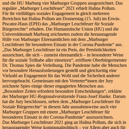
und die HU Marburg vier Marburger Gruppen ausgezeichnet. Das
reguläre „Marburger Leuchtfeuer“ 2021 erhielt Halina Pollum.
Für ihr vielfältiges soziales Engagement in gleich mehreren
Bereichen hat Halina Pollum am Donnerstag (15. Juli) im Erwin-
Piscator-Haus (EPH) das „Marburger Leuchtfeuer für Soziale
Bürgerrechte“ erhalten. Die Humanistische Union (HU) und die
Universitätsstadt Marburg zeichneten zudem die herausragende
Hilfe von Marburger Ehrenamtlichen mit dem „Marburger
Leuchtfeuer für besonderen Einsatz in der Corona-Pandemie“ aus.
„Das Marburger Leuchtfeuer ist ein Preis, der Persönlichkeiten
auszeichnet, die sich – zumeist ehrenamtlich – in besonderer Weise
für die soziale Teilhabe aller einsetzen“, eröffnete Oberbürgermeister
Dr. Thomas Spies die Verleihung. Die Pandemie habe die Menschen
vor besondere Herausforderungen gestellt und gleichzeitig eine
Vielzahl an Engagement für das Wohl und die Sicherheit anderer
hervorgebracht. Gemeinsam mit den Vertreter*innen der Jury
zeichnete Spies einige dieser engagierten Menschen aus.
„Besondere Zeiten erfordern besondere Entscheidungen“, erklärte
der Marburger HU-Regionalvorsitzende Franz-Josef Hanke. Darum
hat die Jury beschlossen, neben dem „Marburger Leuchtfeuer für
Soziale Bürgerrechte“ in diesem Jahr ausnahmsweise auch vier
Marburger Gruppen mit einem „Marburger Leuchtfeuer für
besonderen Einsatz in der Corona-Pandemie“ auszuzeichnen.
Das Marburger Leuchtfeuer 2021 ging an Halina Pollum, die sich in
herausragender Weise kommunalpolitisch – vor Allem aber auch für