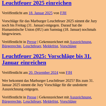
Leuchtfeuer 2025 einreichen
Veröffentlicht am
18. Januar 2025
von
FJH
Vorschläge für das Marburger Leuchtfeuer 2025 nimmt die Jury
noch bis Freitag (31. Januar) entgegen. Darauf hat die
Humanistische Union (HU) am Samstag (18. Januar) nochmals
hingewiesen.
Veröffentlicht in
Presse
|
Gekennzeichnet mit
Auszeichnung
,
Bürgerrechte
,
Leuchtfeuer
,
Meldefrist
,
Vorschläge
Leuchtfeuer 2025: Vorschläge bis 31.
Januar einreichen
Veröffentlicht am
20. Dezember 2024
von
FJH
Wer bekommt das Marburger Leuchtfeuer 2025? Bis zum 31.
Januar 2025 nimmt die Jury Vorschläge für die undotierte
Auszeichnung entgegen.
Veröffentlicht in
Presse
|
Gekennzeichnet mit
Auszeichnung
,
Bürgerrechte
,
Leuchtfeuer
,
Meldefrist
,
Vorschläge