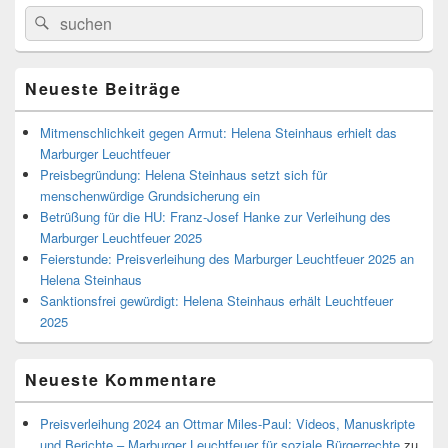
Primärer
Search
Suche
Seitenleisten
for:
Widget-
Bereich
Neueste Beiträge
Mitmenschlichkeit gegen Armut: Helena Steinhaus erhielt das
Marburger Leuchtfeuer
Preisbegründung: Helena Steinhaus setzt sich für
menschenwürdige Grundsicherung ein
Betrüßung für die HU: Franz-Josef Hanke zur Verleihung des
Marburger Leuchtfeuer 2025
Feierstunde: Preisverleihung des Marburger Leuchtfeuer 2025 an
Helena Steinhaus
Sanktionsfrei gewürdigt: Helena Steinhaus erhält Leuchtfeuer
2025
Neueste Kommentare
Preisverleihung 2024 an Ottmar Miles-Paul: Videos, Manuskripte
und Berichte – Marburger Leuchtfeuer für soziale Bürgerrechte
zu