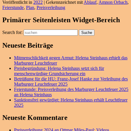
Veröffentlicht in
2022
|
Gekennzeichnet mit
Ablauf
,
Amnon Orbach
,
Feierstunde
,
Plan
,
Preisverleihung
Primärer Seitenleisten Widget-Bereich
Search for:
Suche
Neueste Beiträge
Mitmenschlichkeit gegen Armut: Helena Steinhaus erhielt das
Marburger Leuchtfeuer
Preisbegründung: Helena Steinhaus setzt sich für
menschenwürdige Grundsicherung ein
Betrüßung für die HU: Franz-Josef Hanke zur Verleihung des
Marburger Leuchtfeuer 2025
Feierstunde: Preisverleihung des Marburger Leuchtfeuer 2025
an Helena Steinhaus
Sanktionsfrei gewürdigt: Helena Steinhaus erhält Leuchtfeuer
2025
Neueste Kommentare
Preisverleihung 2024 an Ottmar Miles-Paul: Videos,