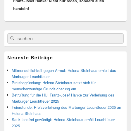
l
l
Franz-Josef Hanke: Nicht nur reden, sondern auch
post:
e
e
n
n
handeln!
(
(
W
W
i
i
r
r
d
d
i
i
n
n
Primärer
n
n
Search
Suche
Seitenleisten
e
e
for:
u
u
Widget-
e
e
Bereich
m
m
F
F
e
e
Neueste Beiträge
n
n
s
s
t
t
Mitmenschlichkeit gegen Armut: Helena Steinhaus erhielt das
e
e
r
r
Marburger Leuchtfeuer
g
g
e
e
Preisbegründung: Helena Steinhaus setzt sich für
ö
ö
f
f
menschenwürdige Grundsicherung ein
f
f
Betrüßung für die HU: Franz-Josef Hanke zur Verleihung des
n
n
e
e
Marburger Leuchtfeuer 2025
t
t
)
)
Feierstunde: Preisverleihung des Marburger Leuchtfeuer 2025 an
Helena Steinhaus
Sanktionsfrei gewürdigt: Helena Steinhaus erhält Leuchtfeuer
2025