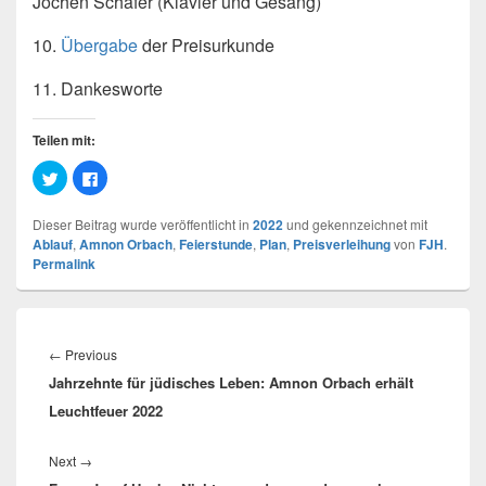
Jochen Schäfer (Klavier und Gesang)
10.
Übergabe
der Preisurkunde
11. Dankesworte
Teilen mit:
K
K
l
l
i
i
c
c
Dieser Beitrag wurde veröffentlicht in
2022
und gekennzeichnet mit
k
k
,
,
Ablauf
,
Amnon Orbach
,
Feierstunde
,
Plan
,
Preisverleihung
von
FJH
.
u
u
Permalink
m
m
ü
a
b
u
e
f
r
F
Beitragsnavigation
T
a
w
c
Previous
←
Previous
i
e
t
b
Jahrzehnte für jüdisches Leben: Amnon Orbach erhält
post:
t
o
e
o
r
k
Leuchtfeuer 2022
z
z
u
u
t
t
Next
e
e
Next
→
i
i