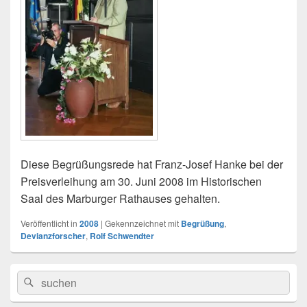
Diese Begrüßungsrede hat Franz-Josef Hanke bei der
Preisverleihung am 30. Juni 2008 im Historischen
Saal des Marburger Rathauses gehalten.
Veröffentlicht in
2008
|
Gekennzeichnet mit
Begrüßung
,
Devianzforscher
,
Rolf Schwendter
Primärer
Search
Suche
Seitenleisten
for:
Widget-
Bereich