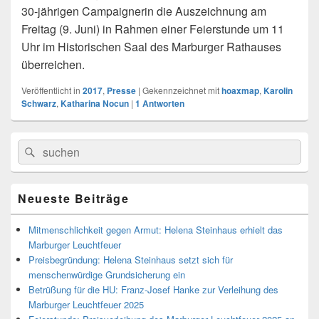
30-jährigen Campaignerin die Auszeichnung am
Freitag (9. Juni) in Rahmen einer Feierstunde um 11
Uhr im Historischen Saal des Marburger Rathauses
überreichen.
Veröffentlicht in
2017
,
Presse
|
Gekennzeichnet mit
hoaxmap
,
Karolin
Schwarz
,
Katharina Nocun
|
1
Antworten
Primärer
Search
Suche
Seitenleisten
for:
Widget-
Bereich
Neueste Beiträge
Mitmenschlichkeit gegen Armut: Helena Steinhaus erhielt das
Marburger Leuchtfeuer
Preisbegründung: Helena Steinhaus setzt sich für
menschenwürdige Grundsicherung ein
Betrüßung für die HU: Franz-Josef Hanke zur Verleihung des
Marburger Leuchtfeuer 2025