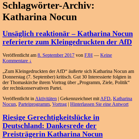
Schlagwörter-Archiv:
Katharina Nocun
Unsäglich reaktionär – Katharina Nocun
referierte zum Kleingedruckten der AfD
Veröffentlicht am
8. September 2017
von
FJH
—
Keine
Kommentare ↓
„Zum Kleingedruckten der AfD“ äußerte sich Katharina Nocun am
Donnerstag (7. September) kritisch. Gut 30 Interessierte folgten in
der Thomaskirche ihrem Vortrag über „Programm, Ziele, Politik“
der rechtskonservativen Partei.
Veröffentlicht in
Aktivitäten
|
Gekennzeichnet mit
AFD
,
Katharina
Nocun
,
Parteiprogramm
,
Vortrag
|
Hinterlassen Sie eine Antwort
Riesige Gerechtigkeitslücke in
Deutschland: Dankesrede der
Preisträgerin Katharina Nocun