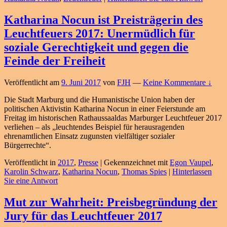
Katharina Nocun ist Preisträgerin des
Leuchtfeuers 2017: Unermüdlich für
soziale Gerechtigkeit und gegen die
Feinde der Freiheit
Veröffentlicht am
9. Juni 2017
von
FJH
—
Keine Kommentare ↓
Die Stadt Marburg und die Humanistische Union haben der
politischen Aktivistin Katharina Nocun in einer Feierstunde am
Freitag im historischen Rathaussaaldas Marburger Leuchtfeuer 2017
verliehen – als „leuchtendes Beispiel für herausragenden
ehrenamtlichen Einsatz zugunsten vielfältiger sozialer
Bürgerrechte“.
Veröffentlicht in
2017
,
Presse
|
Gekennzeichnet mit
Egon Vaupel
,
Karolin Schwarz
,
Katharina Nocun
,
Thomas Spies
|
Hinterlassen
Sie eine Antwort
Mut zur Wahrheit: Preisbegründung der
Jury für das Leuchtfeuer 2017