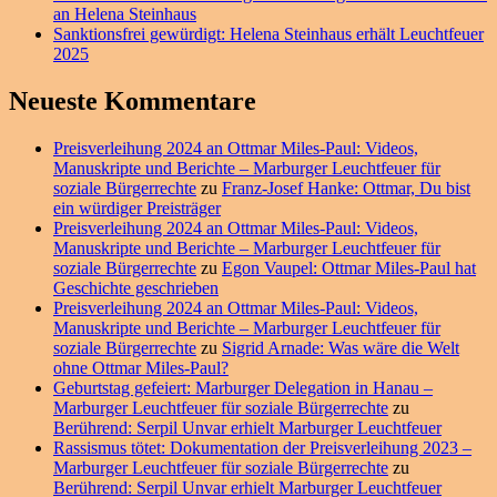
an Helena Steinhaus
Sanktionsfrei gewürdigt: Helena Steinhaus erhält Leuchtfeuer
2025
Neueste Kommentare
Preisverleihung 2024 an Ottmar Miles-Paul: Videos,
Manuskripte und Berichte – Marburger Leuchtfeuer für
soziale Bürgerrechte
zu
Franz-Josef Hanke: Ottmar, Du bist
ein würdiger Preisträger
Preisverleihung 2024 an Ottmar Miles-Paul: Videos,
Manuskripte und Berichte – Marburger Leuchtfeuer für
soziale Bürgerrechte
zu
Egon Vaupel: Ottmar Miles-Paul hat
Geschichte geschrieben
Preisverleihung 2024 an Ottmar Miles-Paul: Videos,
Manuskripte und Berichte – Marburger Leuchtfeuer für
soziale Bürgerrechte
zu
Sigrid Arnade: Was wäre die Welt
ohne Ottmar Miles-Paul?
Geburtstag gefeiert: Marburger Delegation in Hanau –
Marburger Leuchtfeuer für soziale Bürgerrechte
zu
Berührend: Serpil Unvar erhielt Marburger Leuchtfeuer
Rassismus tötet: Dokumentation der Preisverleihung 2023 –
Marburger Leuchtfeuer für soziale Bürgerrechte
zu
Berührend: Serpil Unvar erhielt Marburger Leuchtfeuer