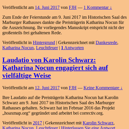
Veröffentlicht am
14. Juni 2017
von
FJH
—
1 Kommentar ↓
Zum Ende der Feierstunde am 9. Juni 2017 im Historischen Saal des
Marburger Rathauses dankte die Preisträgerin Katharina Nocun für
die Auszeichnung. Ihr vorliegendes Manuskript entspricht nicht der
großenteils frei gehaltenen Rede.
Veröffentlicht in
Hintergrund
|
Gekennzeichnet mit
Dankesrede
,
Katharina Nocun
,
Leuchtfeuer
|
1
Antworten
Laudatio von Karolin Schwarz:
Katharina Nocun engagiert sich auf
vielfältige Weise
Veröffentlicht am
12. Juni 2017
von
FJH
—
Keine Kommentare ↓
Ihre Laudatio auf die Preisträgerin Katharina Nocun hat Karolin
Schwarz am 9. Juni 2017 im Historischen Saal des Marburger
Rathauses gehalten. Schwarz hat im Februar 2016 das Projekt
„hoaxmap.org“ gegründet und arbeitet bei correctiv.org.
Veröffentlicht in
2017
|
Gekennzeichnet mit
Karolin Schwarz
,
Katharina Nocun
,
Leuchtfeuer
|
Hinterlassen Sie eine Antwort