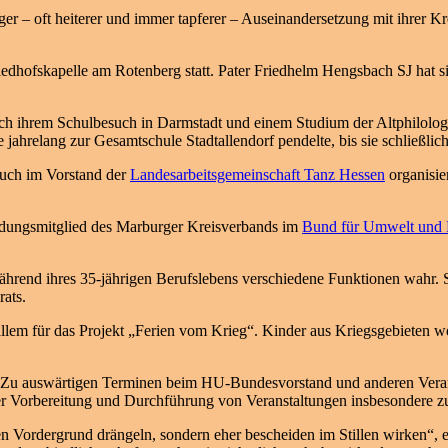
 – oft heiterer und immer tapferer – Auseinandersetzung mit ihrer Kre
edhofskapelle am Rotenberg statt. Pater Friedhelm Hengsbach SJ hat sic
 ihrem Schulbesuch in Darmstadt und einem Studium der Altphilologie 
jahrelang zur Gesamtschule Stadtallendorf pendelte, bis sie schließlic
auch im Vorstand der
Landesarbeitsgemeinschaft Tanz Hessen
organisie
ndungsmitglied des Marburger Kreisverbands im
Bund für Umwelt und 
hrend ihres 35-jährigen Berufslebens verschiedene Funktionen wahr. 
rats.
llem für das Projekt „Ferien vom Krieg“. Kinder aus Kriegsgebieten w
v. Zu auswärtigen Terminen beim HU-Bundesvorstand und anderen Verans
er Vorbereitung und Durchführung von Veranstaltungen insbesondere z
den Vordergrund drängeln, sondern eher bescheiden im Stillen wirken“