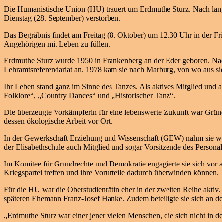
Die Humanistische Union (HU) trauert um Erdmuthe Sturz. Nach langer
Dienstag (28. September) verstorben.
Das Begräbnis findet am Freitag (8. Oktober) um 12.30 Uhr in der Fri
Angehörigen mit Leben zu füllen.
Erdmuthe Sturz wurde 1950 in Frankenberg an der Eder geboren. Nach
Lehramtsreferendariat an. 1978 kam sie nach Marburg, von wo aus sie 
Ihr Leben stand ganz im Sinne des Tanzes. Als aktives Mitglied und 
Folklore“, „Country Dances“ und „Historischer Tanz“.
Die überzeugte Vorkämpferin für eine lebenswerte Zukunft war Grü
dessen ökologische Arbeit vor Ort.
In der Gewerkschaft Erziehung und Wissenschaft (GEW) nahm sie wä
der Elisabethschule auch Mitglied und sogar Vorsitzende des Personal
Im Komitee für Grundrechte und Demokratie engagierte sie sich vor a
Kriegspartei treffen und ihre Vorurteile dadurch überwinden können.
Für die HU war die Oberstudienrätin eher in der zweiten Reihe akti
späteren Ehemann Franz-Josef Hanke. Zudem beteiligte sie sich an d
„Erdmuthe Sturz war einer jener vielen Menschen, die sich nicht in 