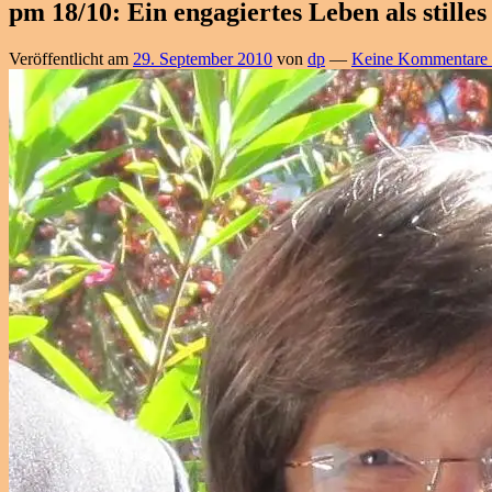
pm 18/10: Ein engagiertes Leben als still
Veröffentlicht am
29. September 2010
von
dp
—
Keine Kommentare