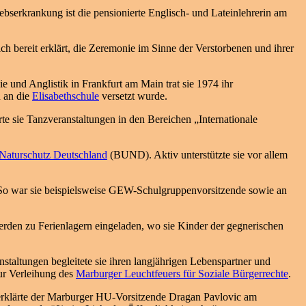
bserkrankung ist die pensionierte Englisch- und Lateinlehrerin am
h bereit erklärt, die Zeremonie im Sinne der Verstorbenen und ihrer
und Anglistik in Frankfurt am Main trat sie 1974 ihr
h an die
Elisabethschule
versetzt wurde.
rte sie Tanzveranstaltungen in den Bereichen „Internationale
Naturschutz Deutschland
(BUND). Aktiv unterstützte sie vor allem
So war sie beispielsweise GEW-Schulgruppenvorsitzende sowie an
erden zu Ferienlagern eingeladen, wo sie Kinder der gegnerischen
taltungen begleitete sie ihren langjährigen Lebenspartner und
ur Verleihung des
Marburger Leuchtfeuers für Soziale Bürgerrechte
.
, erklärte der Marburger HU-Vorsitzende Dragan Pavlovic am