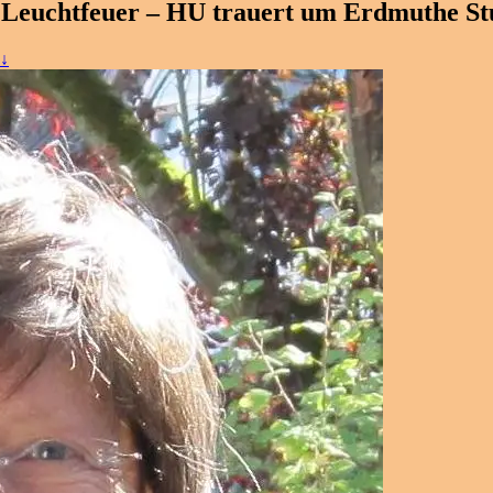
es Leuchtfeuer – HU trauert um Erdmuthe St
 ↓