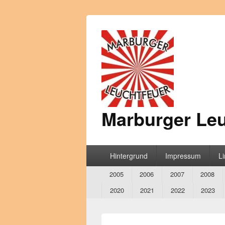
Marburger Leu
Hauptmenü
Hintergrund
Impressum
L
Secondary
2005
2006
2007
2008
menu
2020
2021
2022
2023