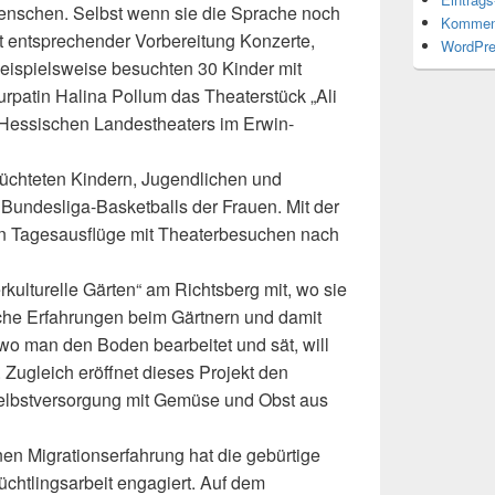
Menschen. Selbst wenn sie die Sprache noch
Kommen
it entsprechender Vorbereitung Konzerte,
WordPre
eispielsweise besuchten 30 Kinder mit
urpatin Halina Pollum das Theaterstück „Ali
Hessischen Landestheaters im Erwin-
lüchteten Kindern, Jugendlichen und
undesliga-Basketballs der Frauen. Mit der
ien Tagesausflüge mit Theaterbesuchen nach
erkulturelle Gärten“ am Richtsberg mit, wo sie
sche Erfahrungen beim Gärtnern und damit
 wo man den Boden bearbeitet und sät, will
 Zugleich eröffnet dieses Projekt den
Selbstversorgung mit Gemüse und Obst aus
nen Migrationserfahrung hat die gebürtige
lüchtlingsarbeit engagiert. Auf dem