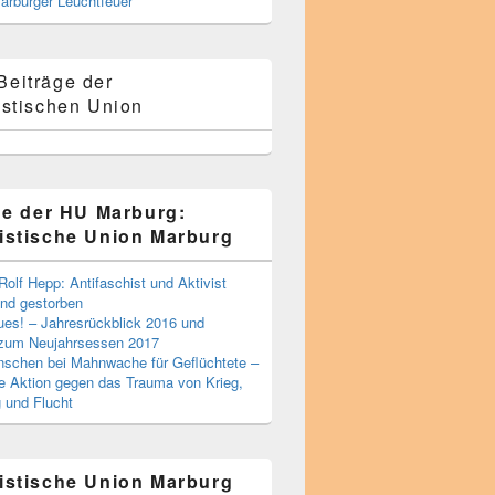
Marburger Leuchtfeuer
Beiträge der
stischen Union
ge der HU Marburg:
stische Union Marburg
Rolf Hepp: Antifaschist und Aktivist
nd gestorben
ues! – Jahresrückblick 2016 und
 zum Neujahrsessen 2017
schen bei Mahnwache für Geflüchtete –
he Aktion gegen das Trauma von Krieg,
g und Flucht
stische Union Marburg