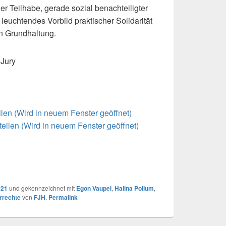
er Teilhabe, gerade sozial benachteiligter
 leuchtendes Vorbild praktischer Solidarität
n Grundhaltung.
 Jury
eilen (Wird in neuem Fenster geöffnet)
teilen (Wird in neuem Fenster geöffnet)
021
und gekennzeichnet mit
Egon Vaupel
,
Halina Pollum
,
rrechte
von
FJH
.
Permalink