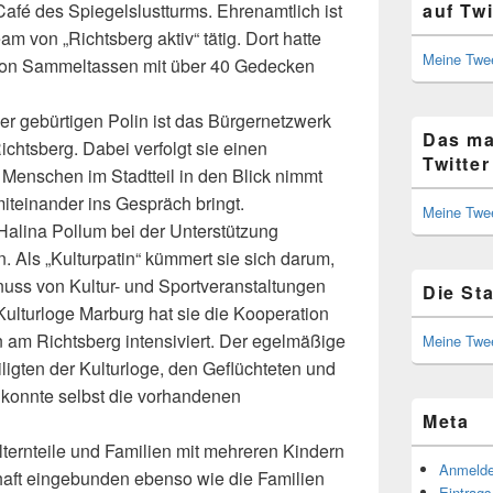
Café des Spiegelslustturms. Ehrenamtlich ist
auf Twi
 von „Richtsberg aktiv“ tätig. Dort hatte
Meine Twe
 von Sammeltassen mit über 40 Gedecken
er gebürtigen Polin ist das Bürgernetzwerk
Das ma
chtsberg. Dabei verfolgt sie einen
Twitter
 Menschen im Stadtteil in den Blick nimmt
miteinander ins Gespräch bringt.
Meine Twe
Halina Pollum bei der Unterstützung
n. Als „Kulturpatin“ kümmert sie sich darum,
uss von Kultur- und Sportveranstaltungen
Die St
lturloge Marburg hat sie die Kooperation
en am Richtsberg intensiviert. Der egelmäßige
Meine Twe
igten der Kulturloge, den Geflüchteten und
 konnte selbst die vorhandenen
Meta
ternteile und Familien mit mehreren Kindern
Anmeld
haft eingebunden ebenso wie die Familien
Eintrag