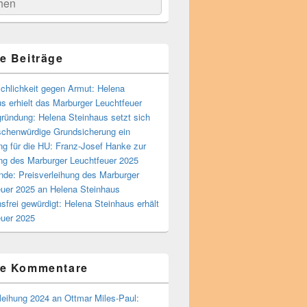
he
n
e Beiträge
chlichkeit gegen Armut: Helena
s erhielt das Marburger Leuchtfeuer
ründung: Helena Steinhaus setzt sich
schenwürdige Grundsicherung ein
g für die HU: Franz-Josef Hanke zur
ng des Marburger Leuchtfeuer 2025
nde: Preisverleihung des Marburger
euer 2025 an Helena Steinhaus
sfrei gewürdigt: Helena Steinhaus erhält
euer 2025
te Kommentare
leihung 2024 an Ottmar Miles-Paul: