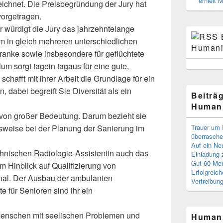
erhielt 
ichnet. Die Preisbegründung der Jury hat
orgetragen.
 würdigt die Jury das jahrzehntelange
 in gleich mehreren unterschiedlichen
Humani
Kranke sowie insbesondere für geflüchtete
um sorgt tagein tagaus für eine gute,
schafft mit ihrer Arbeit die Grundlage für ein
dabei begreift Sie Diversität als ein
Beiträ
Humani
ie von großer Bedeutung. Darum bezieht sie
sweise bei der Planung der Sanierung im
Trauer um 
überrasche
Auf ein Ne
echnischen Radiologie-Assistentin auch das
Einladung
Gut 60 Men
m Hinblick auf Qualifizierung von
Erfolgreic
nal. Der Ausbau der ambulanten
Vertreibun
 für Senioren sind ihr ein
 Menschen mit seelischen Problemen und
Humani