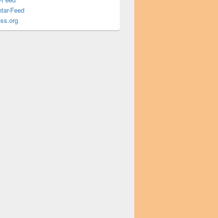
tar-Feed
ss.org