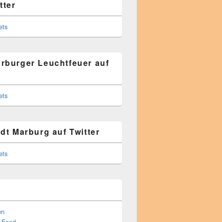
tter
ets
rburger Leuchtfeuer auf
ets
adt Marburg auf Twitter
ets
en
s-Feed