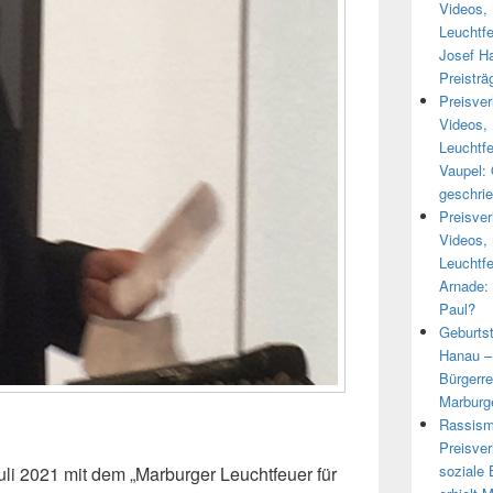
Videos, 
Leuchtfe
Josef Ha
Preisträ
Preisver
Videos, 
Leuchtfe
Vaupel: 
geschri
Preisver
Videos, 
Leuchtfe
Arnade:
Paul?
Geburtst
Hanau – 
Bürgerr
Marburg
Rassism
Preisver
soziale 
li 2021 mit dem „Marburger Leuchtfeuer für