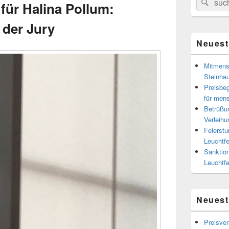
Suc
Seitenleiste
für Halina Pollum:
for:
Widget-
Bereich
der Jury
Neuest
Mitmens
Steinhau
Preisbeg
für men
Betrüßun
Verleihu
Feierstu
Leuchtf
Sanktion
Leuchtf
Neues
Preisver