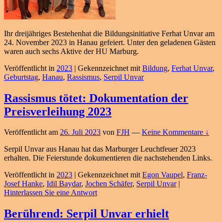
Ihr dreijähriges Bestehenhat die Bildungsinitiative Ferhat Unvar am
24. November 2023 in Hanau gefeiert. Unter den geladenen Gästen
waren auch sechs Aktive der HU Marburg.
Veröffentlicht in
2023
|
Gekennzeichnet mit
Bildung
,
Ferhat Unvar
,
Geburtstag
,
Hanau
,
Rassismus
,
Serpil Unvar
Rassismus tötet: Dokumentation der
Preisverleihung 2023
Veröffentlicht am
26. Juli 2023
von
FJH
—
Keine Kommentare ↓
Serpil Unvar aus Hanau hat das Marburger Leuchtfeuer 2023
erhalten. Die Feierstunde dokumentieren die nachstehenden Links.
Veröffentlicht in
2023
|
Gekennzeichnet mit
Egon Vaupel
,
Franz-
Josef Hanke
,
Idil Baydar
,
Jochen Schäfer
,
Serpil Unvar
|
Hinterlassen Sie eine Antwort
Berührend: Serpil Unvar erhielt