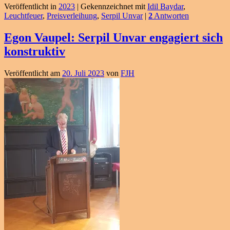
Veröffentlicht in
2023
|
Gekennzeichnet mit
Idil Baydar
,
Leuchtfeuer
,
Preisverleihung
,
Serpil Unvar
|
2
Antworten
Egon Vaupel: Serpil Unvar engagiert sich
konstruktiv
Veröffentlicht am
20. Juli 2023
von
FJH