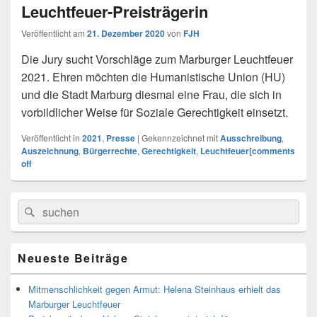
Leuchtfeuer-Preisträgerin
Veröffentlicht am
21. Dezember 2020
von
FJH
Die Jury sucht Vorschläge zum Marburger Leuchtfeuer
2021. Ehren möchten die Humanistische Union (HU)
und die Stadt Marburg diesmal eine Frau, die sich in
vorbildlicher Weise für Soziale Gerechtigkeit einsetzt.
Veröffentlicht in
2021
,
Presse
|
Gekennzeichnet mit
Ausschreibung
,
Auszeichnung
,
Bürgerrechte
,
Gerechtigkeit
,
Leuchtfeuer[comments
off
Primärer
Search
Suche
Seitenleisten
for:
Widget-
Bereich
Neueste Beiträge
Mitmenschlichkeit gegen Armut: Helena Steinhaus erhielt das
Marburger Leuchtfeuer