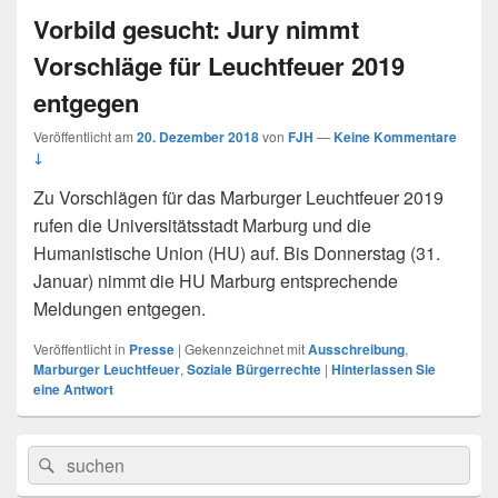
Vorbild gesucht: Jury nimmt
Vorschläge für Leuchtfeuer 2019
entgegen
Veröffentlicht am
20. Dezember 2018
von
FJH
—
Keine Kommentare
↓
Zu Vorschlägen für das Marburger Leuchtfeuer 2019
rufen die Universitätsstadt Marburg und die
Humanistische Union (HU) auf. Bis Donnerstag (31.
Januar) nimmt die HU Marburg entsprechende
Meldungen entgegen.
Veröffentlicht in
Presse
|
Gekennzeichnet mit
Ausschreibung
,
Marburger Leuchtfeuer
,
Soziale Bürgerrechte
|
Hinterlassen Sie
eine Antwort
Primärer
Search
Suche
Seitenleisten
for:
Widget-