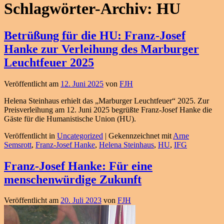
Schlagwörter-Archiv:
HU
Betrüßung für die HU: Franz-Josef
Hanke zur Verleihung des Marburger
Leuchtfeuer 2025
Veröffentlicht am
12. Juni 2025
von
FJH
Helena Steinhaus erhielt das „Marburger Leuchtfeuer“ 2025. Zur
Preisverleihung am 12. Juni 2025 begrüßte Franz-Josef Hanke die
Gäste für die Humanistische Union (HU).
Veröffentlicht in
Uncategorized
|
Gekennzeichnet mit
Arne
Semsrott
,
Franz-Josef Hanke
,
Helena Steinhaus
,
HU
,
IFG
Franz-Josef Hanke: Für eine
menschenwürdige Zukunft
Veröffentlicht am
20. Juli 2023
von
FJH