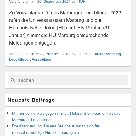
Veröffentlicht am
20. Dezember 2021
von
FJH
Zu Vorschlägen für das Marburger Leuchtfeuer 2022
rufen die Universitätsstadt Marburg und die
Humanistische Union (HU) auf. Bis Montag (31.
Januar) nimmt die HU Marburg entsprechende
Meldungen entgegen.
Veröffentlicht in
2022
,
Presse
|
Gekennzeichnet mit
Ausschreibung
,
Leuchtfeuer
,
Vorschläge
Primärer
Search
Suche
Seitenleisten
for:
Widget-
Bereich
Neueste Beiträge
Mitmenschlichkeit gegen Armut: Helena Steinhaus erhielt das
Marburger Leuchtfeuer
Preisbegründung: Helena Steinhaus setzt sich für
menschenwürdige Grundsicherung ein