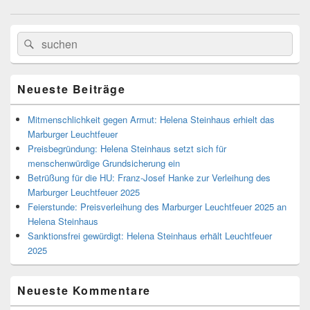
Primärer
Search
Suche
Seitenleisten
for:
Widget-
Bereich
Neueste Beiträge
Mitmenschlichkeit gegen Armut: Helena Steinhaus erhielt das
Marburger Leuchtfeuer
Preisbegründung: Helena Steinhaus setzt sich für
menschenwürdige Grundsicherung ein
Betrüßung für die HU: Franz-Josef Hanke zur Verleihung des
Marburger Leuchtfeuer 2025
Feierstunde: Preisverleihung des Marburger Leuchtfeuer 2025 an
Helena Steinhaus
Sanktionsfrei gewürdigt: Helena Steinhaus erhält Leuchtfeuer
2025
Neueste Kommentare